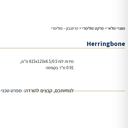
מוצרי מלאי
>
פרקט פולימרי
>
הרינגבון – פולימרי
Herringbone
מידות לוח 615x123x6.5/0.5 מ"מ,
0.91 מ"ר בקופסה
לנוחיותכם, קבצים להורדה:
מפרט טכני
|